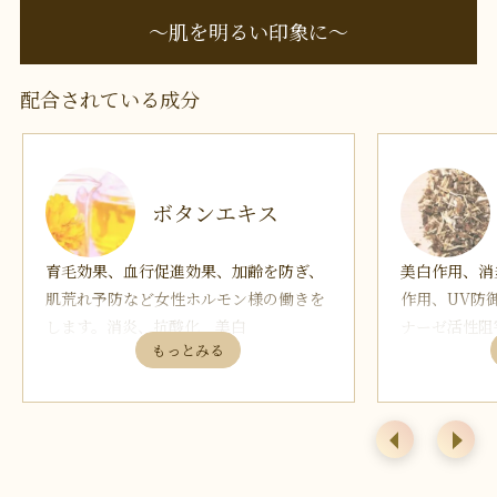
〜肌を明るい印象に〜
配合されている成分
ボタンエキス
育毛効果、血行促進効果、加齢を防ぎ、
美白作用、消
肌荒れ予防など女性ホルモン様の働きを
作用、UV防
します。消炎、抗酸化 美白
ナーゼ活性阻