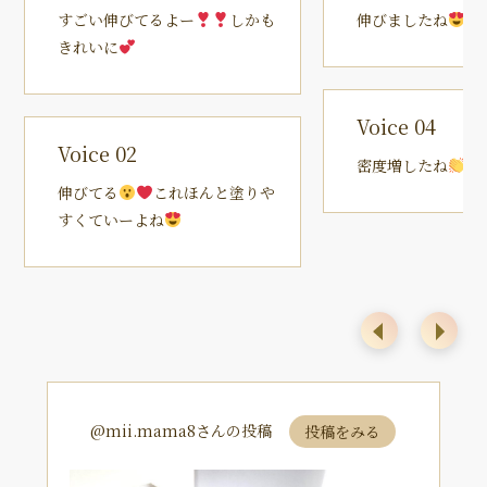
すごい伸びてるよー
しかも
伸びましたね
す
きれいに
Voice 04
Voice 02
密度増したね
伸びてる
これほんと塗りや
すくていーよね
@mii.mama8さんの投稿
投稿をみる