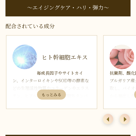
〜エイジングケア・ハリ・弾力〜
配合されている成分
ヒト幹細胞エキス
毎成長因子やサイトカイ
抗黴剤、酸化
ン、インターロイキンやSOD等の酵素な
ブルガリア産
どの生理活性物質やコラーゲンやエラス
取し、バイオ
チン、ヒアルロン酸などの細胞外タンパ
から抽出した
ク質成分が豊富に含まれており、シワ改
す。単純に植
善効果や肌を明るくする効果、抗酸化作
異なり、フラ
用、発毛・増毛効果等、様々な生理的活
ミカルと言わ
性効果が学術発表されています。
ます。
【特長】