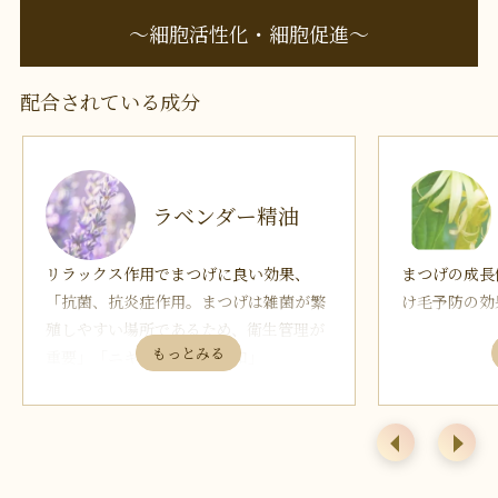
〜細胞活性化・細胞促進〜
配合されている成分
ラベンダー精油
リラックス作用でまつげに良い効果、
まつげの成長
「抗菌、抗炎症作用。まつげは雑菌が繁
け毛予防の効
殖しやすい場所であるため、衛生管理が
重要」「ニキビや湿疹の緩和」