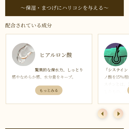
1．抗酸化作
〜保湿・まつげにハリコシを与える〜
2．サイトカ
加）
配合されている成分
3．ターンオ
及び増殖効果
4．シワの改
生促進効果）
ヒアルロン酸
失った水
はなく、細胞
驚異的な保水力、しっとり
による有害な
「システイン
感やなめらか感、水分量をキープ。
せん、ニキビ
ノ酸を15%
若さ、健康状
スチンとは、
アンチエ
したもの。シ
健康に保ち、
る効果が期待