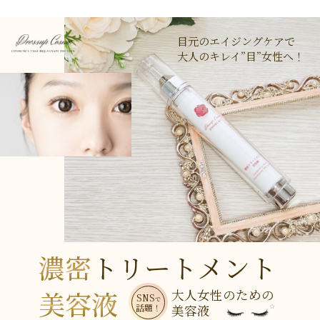
目元のエイジングケアで
大人のキレイ”目”女性へ！
濃密
トリートメント
美容液
大人女性のための
SNS
で
話題！
美容液